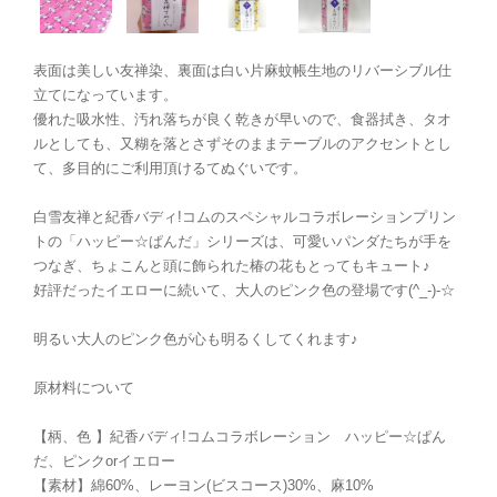
表面は美しい友禅染、裏面は白い片麻蚊帳生地のリバーシブル仕
立てになっています。
優れた吸水性、汚れ落ちが良く乾きが早いので、食器拭き、タオ
ルとしても、又糊を落とさずそのままテーブルのアクセントとし
て、多目的にご利用頂けるてぬぐいです。
白雪友禅と紀香バディ!コムのスペシャルコラボレーションプリン
トの「ハッピー☆ぱんだ」シリーズは、可愛いパンダたちが手を
つなぎ、ちょこんと頭に飾られた椿の花もとってもキュート♪
好評だったイエローに続いて、大人のピンク色の登場です(^_-)-☆
明るい大人のピンク色が心も明るくしてくれます♪
原材料について
【柄、色 】紀香バディ!コムコラボレーション ハッピー☆ぱん
だ、ピンクorイエロー
【素材】綿60%、レーヨン(ビスコース)30%、麻10%