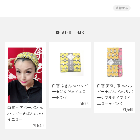
通報する
RELATED ITEMS
白雪 ふきん ≪ハッピ
白雪 友禅手巾 ≪ハッ
ー★ぱんだ≫イエロ
ピー★ぱんだ≫ /リバ
ー/ピンク
ーシブルタイプ！イ
¥528
エロー＋ピンク
白雪 ヘアターバン ≪
¥1,540
ハッピー★ぱんだ≫ /
イエロー
¥1,540