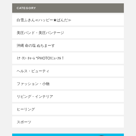
CATEGORY
白雪ふきん≪ハッピー★ぱんだ≫
美圧バンド・美圧バンテージ
沖縄 命の塩 ぬちまーす
ﾐﾅ･ﾀﾝ･ﾁｬｰﾑ *PHOTOﾘﾆｭｰｱﾙ！
ヘルス・ビューティ
ファッション・小物
リビング・インテリア
ヒーリング
スポーツ