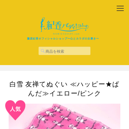
藤原紀香オフィシャルショップ〜心とカラダの女磨き〜
白雪 友禅てぬぐい ≪ハッピー★ぱ
んだ≫イエロー/ピンク