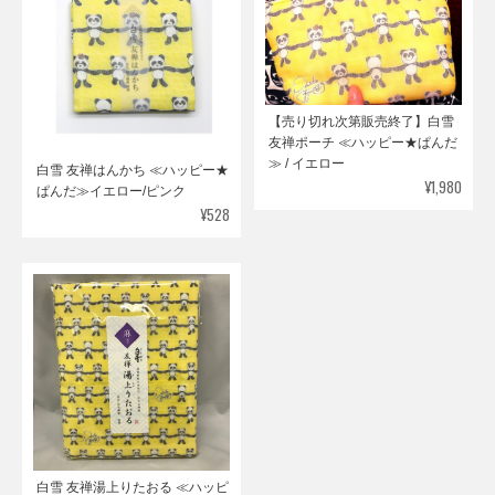
【売り切れ次第販売終了】白雪
友禅ポーチ ≪ハッピー★ぱんだ
≫ / イエロー
白雪 友禅はんかち ≪ハッピー★
¥1,980
ぱんだ≫イエロー/ピンク
¥528
白雪 友禅湯上りたおる ≪ハッピ