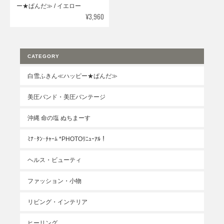
ー★ぱんだ≫ / イエロー
¥3,960
CATEGORY
白雪ふきん≪ハッピー★ぱんだ≫
美圧バンド・美圧バンテージ
沖縄 命の塩 ぬちまーす
ﾐﾅ･ﾀﾝ･ﾁｬｰﾑ *PHOTOﾘﾆｭｰｱﾙ！
ヘルス・ビューティ
ファッション・小物
リビング・インテリア
ヒーリング