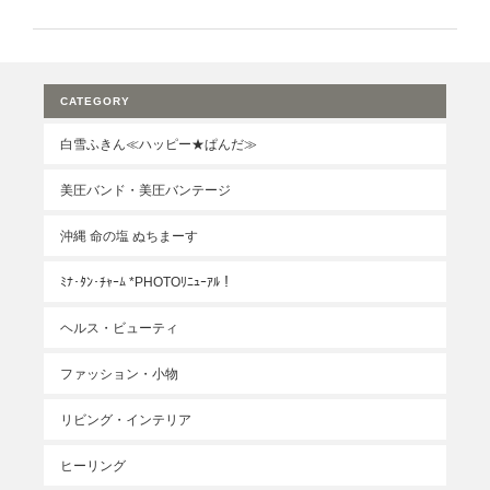
CATEGORY
白雪ふきん≪ハッピー★ぱんだ≫
美圧バンド・美圧バンテージ
沖縄 命の塩 ぬちまーす
ﾐﾅ･ﾀﾝ･ﾁｬｰﾑ *PHOTOﾘﾆｭｰｱﾙ！
ヘルス・ビューティ
ファッション・小物
リビング・インテリア
ヒーリング