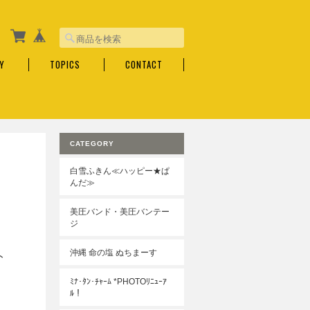
Y
TOPICS
CONTACT
CATEGORY
白雪ふきん≪ハッピー★ぱ
んだ≫
美圧バンド・美圧バンテー
ジ
沖縄 命の塩 ぬちまーす
ト
ﾐﾅ･ﾀﾝ･ﾁｬｰﾑ *PHOTOﾘﾆｭｰｱ
ﾙ！