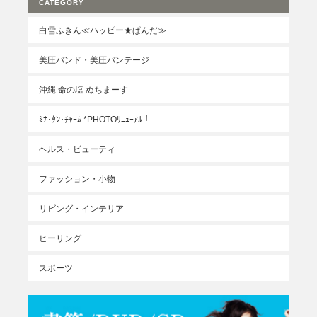
CATEGORY
白雪ふきん≪ハッピー★ぱんだ≫
美圧バンド・美圧バンテージ
沖縄 命の塩 ぬちまーす
ﾐﾅ･ﾀﾝ･ﾁｬｰﾑ *PHOTOﾘﾆｭｰｱﾙ！
ヘルス・ビューティ
ファッション・小物
リビング・インテリア
ヒーリング
スポーツ