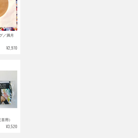
ッグ／満月
¥2,970
足首用）
¥3,520