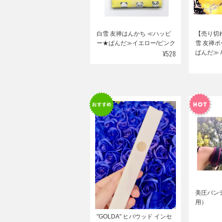
白雪 友禅はんかち ≪ハッピ
【売り切
ー★ぱんだ≫イエロー/ピンク
雪 友禅ポ
¥528
ぱんだ≫ 
美圧バン
用）
"GOLDA" ヒバウッド インセ