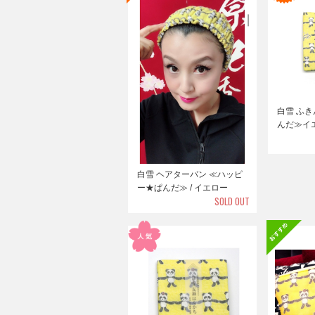
白雪 ふき
んだ≫イ
白雪 ヘアターバン ≪ハッピ
ー★ぱんだ≫ / イエロー
SOLD OUT