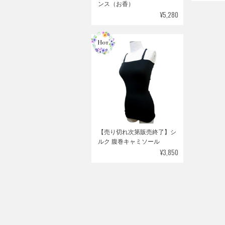
ンス（お香）
¥5,280
【売り切れ次第販売終了】シ
ルク 腹巻キャミソール
¥3,850