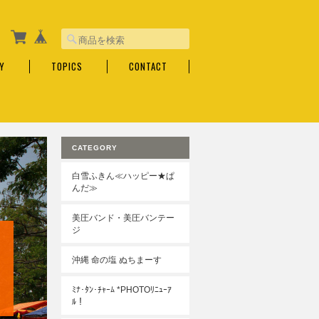
Y
TOPICS
CONTACT
CATEGORY
白雪ふきん≪ハッピー★ぱ
んだ≫
美圧バンド・美圧バンテー
ジ
沖縄 命の塩 ぬちまーす
ﾐﾅ･ﾀﾝ･ﾁｬｰﾑ *PHOTOﾘﾆｭｰｱ
ﾙ！