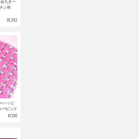
】ぬちまー
ッチン用
¥1,242
 ≪ハッピ
ー/ピンク
¥1,100