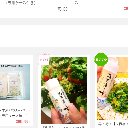
（専用ケース付き）
ス
SO
¥3,135
ド水素バブルバス15
（専用ケース無し）
SOLD OUT
再入荷！【世界初
【世界初！ミネラル21種&塩