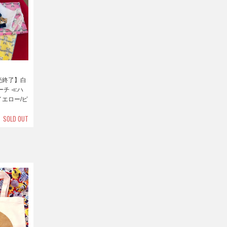
売終了】白
ーチ ≪ハ
エロー/ピ
SOLD OUT