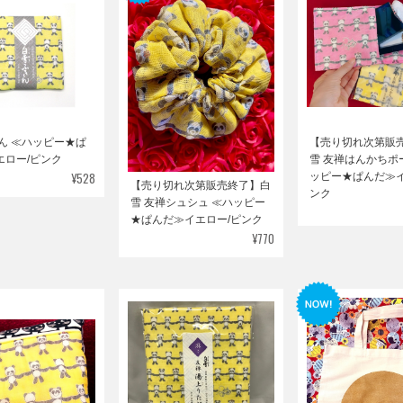
ん ≪ハッピー★ぱ
【売り切れ次第販
エロー/ピンク
雪 友禅はんかちポ
¥528
ッピー★ぱんだ≫イ
【売り切れ次第販売終了】白
ンク
雪 友禅シュシュ ≪ハッピー
★ぱんだ≫イエロー/ピンク
¥770