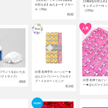
21種&塩分控えめ
分控えめ】ぬちまーす スモー
す レギュラー/キ
ル（30g）
（150g）
¥540
クワランうるおいたお
白雪 友禅手巾 ≪ハッピー★
パクトサイズ）
ぱんだ≫ /リバーシブルタイ
白雪 友禅てぬぐい
¥968
プ！イエロー＋ピンク
ー★ぱんだ≫イエロ
¥1,540