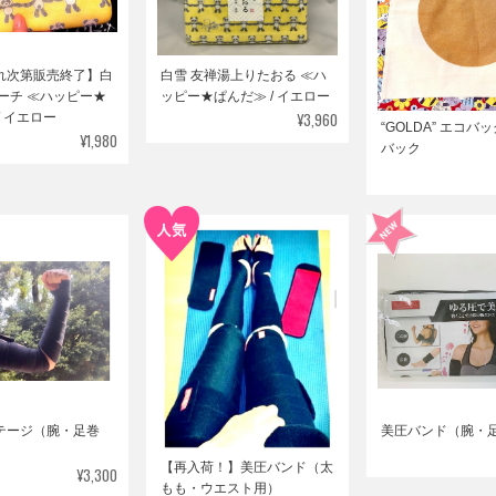
れ次第販売終了】白
白雪 友禅湯上りたおる ≪ハ
ーチ ≪ハッピー★
ッピー★ぱんだ≫ / イエロー
¥3,960
/ イエロー
“GOLDA” エコバ
¥1,980
バック
テージ（腕・足巻
美圧バンド（腕・
【再入荷！】美圧バンド（太
¥3,300
もも・ウエスト用）